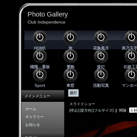
Photo Gallery
Club Independence
HOME
旅
花鳥風月
美乃玉
標識・看板
電飾
提灯
伝統工
Sport
車窓
活動写真
マンホ
提灯
メインメニュー
スライドショー
ホーム
[
停止
]
[
逆方向
]
[フルサイズ]
|| 間隔 :
ギャラリー
お知らせ