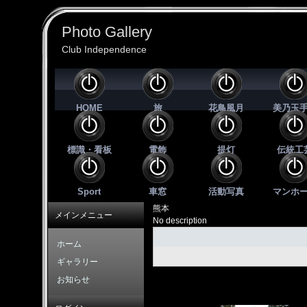
Photo Gallery
Club Independence
HOME
旅
花鳥風月
美乃玉
標識・看板
電飾
提灯
伝統工
Sport
車窓
活動写真
マンホ
熊本
メインメニュー
No description
ホーム
ギャラリー
お知らせ