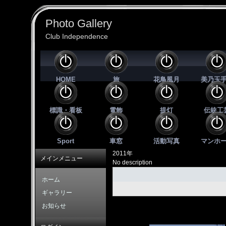
Photo Gallery
Club Independence
HOME
旅
花鳥風月
美乃玉
標識・看板
電飾
提灯
伝統工
Sport
車窓
活動写真
マンホ
2011年
メインメニュー
No description
ホーム
ギャラリー
お知らせ