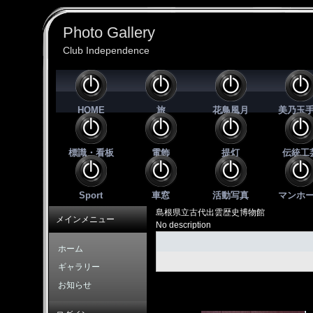
Photo Gallery
Club Independence
HOME
旅
花鳥風月
美乃玉
標識・看板
電飾
提灯
伝統工
Sport
車窓
活動写真
マンホ
島根県立古代出雲歴史博物館
メインメニュー
No description
ホーム
ギャラリー
お知らせ