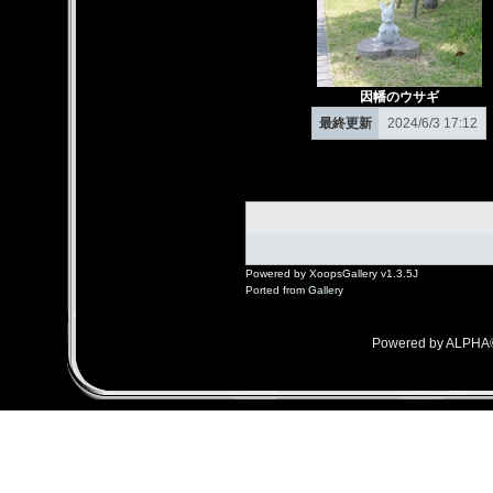
因幡のウサギ
最終更新
2024/6/3 17:12
Powered by XoopsGallery v1.3.5J
Ported from
Gallery
Powered by ALPHA