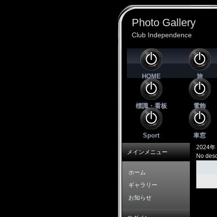
Photo Gallery
Club Independence
HOME
旅
標識・看板
電飾
Sport
車窓
2024年
メインメニュー
No desc
ホーム
ギャラリー
お知らせ