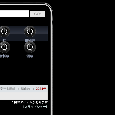
虹
風物詩
食料蔵
酒蔵
安芸太田町
»
深山峡
»
2024年
7 個のアイテムがあります
[スライドショー]