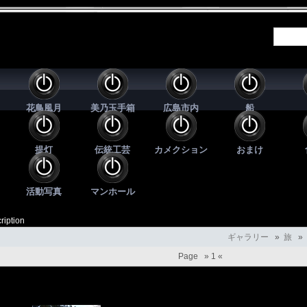
花鳥風月
美乃玉手箱
広島市内
船
提灯
伝統工芸
カメクション
おまけ
活動写真
マンホール
ription
ギャラリー
»
旅
»
Page »
1
«