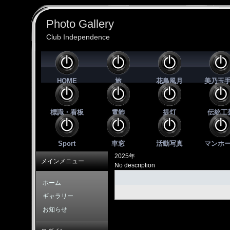
Photo Gallery
Club Independence
HOME
旅
花鳥風月
美乃玉
標識・看板
電飾
提灯
伝統工
Sport
車窓
活動写真
マンホ
2025年
メインメニュー
No description
ホーム
ギャラリー
お知らせ