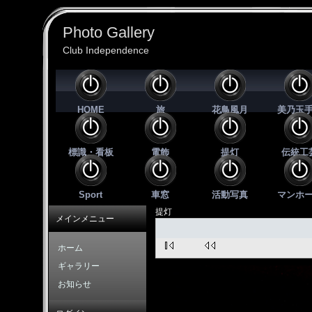
Photo Gallery
Club Independence
HOME
旅
花鳥風月
美乃玉
標識・看板
電飾
提灯
伝統工
Sport
車窓
活動写真
マンホ
提灯
メインメニュー
ホーム
ギャラリー
お知らせ