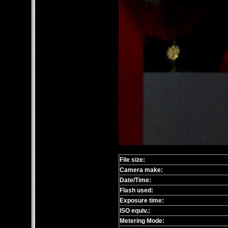
File size:
Camera make:
Date/Time:
Flash used:
Exposure time:
ISO equiv.:
Metering Mode: