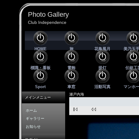
Photo Gallery
Club Independence
HOME
旅
花鳥風月
美乃玉
標識・看板
電飾
提灯
伝統工
Sport
車窓
活動写真
マンホ
瀬戸内海
メインメニュー
ホーム
ギャラリー
お知らせ