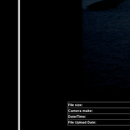
File size:
Camera make:
Date/Time:
File Upload Date: