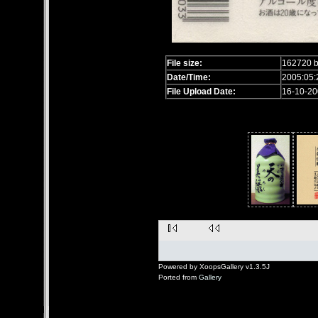
File size:
162720 b
Date/Time:
2005:05:
File Upload Date:
16-10-20
Powered by XoopsGallery v1.3.5J
Ported from
Gallery