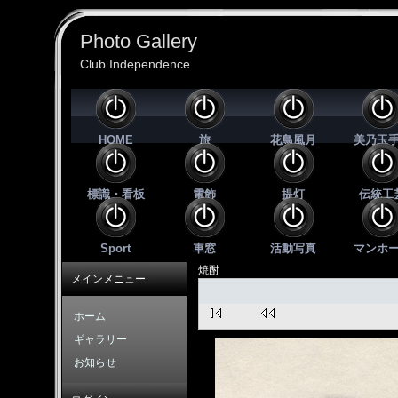
Photo Gallery
Club Independence
HOME
旅
花鳥風月
美乃玉
標識・看板
電飾
提灯
伝統工
Sport
車窓
活動写真
マンホ
焼酎
メインメニュー
ホーム
ギャラリー
お知らせ