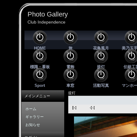
Photo Gallery
Club Independence
HOME
旅
花鳥風月
美乃玉
標識・看板
電飾
提灯
伝統工
Sport
車窓
活動写真
マンホ
提灯
メインメニュー
ホーム
ギャラリー
お知らせ