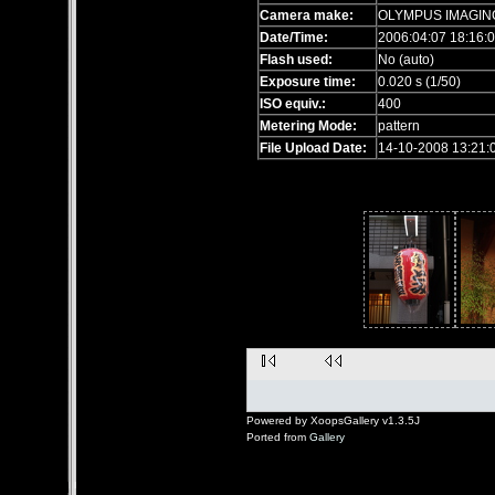
Camera make:
OLYMPUS IMAGIN
Date/Time:
2006:04:07 18:16:
Flash used:
No (auto)
Exposure time:
0.020 s (1/50)
ISO equiv.:
400
Metering Mode:
pattern
File Upload Date:
14-10-2008 13:21:
Powered by XoopsGallery v1.3.5J
Ported from
Gallery