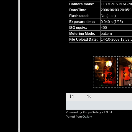
Camera make:
OLYMPUS IMAGIN
Date/Time:
2006:06:03 20:05:
Flash used:
No (auto)
Exposure time:
0.040 s (1/25)
ISO equiv.:
400
Metering Mode:
pattern
File Upload Date:
14-10-2008 13:53:
Powered by XoopsGallery v1.3.5J
Ported from
Gallery