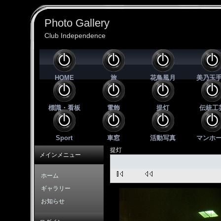
Photo Gallery
Club Independence
HOME
旅
花鳥風月
美乃玉
標識・看板
電飾
提灯
伝統工
Sport
車窓
活動写真
マンホ
提灯
メインメニュー
ホーム
ギャラリー
お知らせ