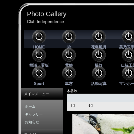
Photo Gallery
Club Independence
HOME
旅
花鳥風月
美乃玉
標識・看板
電飾
提灯
伝統工
Sport
車窓
活動写真
マンホ
木谷峡
メインメニュー
ホーム
ギャラリー
お知らせ