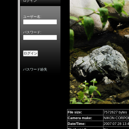
ログイン
ユーザー名:
パスワード:
パスワード紛失
File size:
7572627 bytes
Camera make:
NIKON CORPO
Date/Time:
2007:07:28 13: