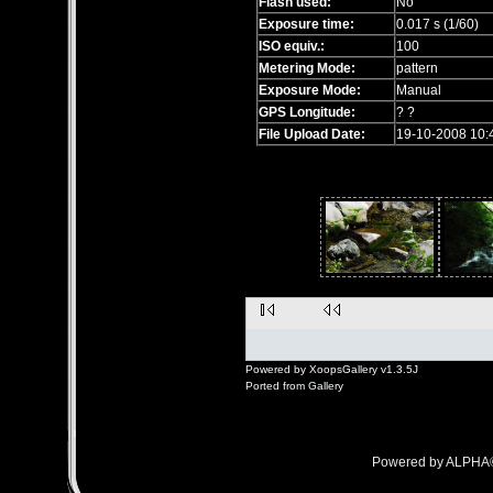
Flash used:
No
Exposure time:
0.017 s (1/60)
ISO equiv.:
100
Metering Mode:
pattern
Exposure Mode:
Manual
GPS Longitude:
? ?
File Upload Date:
19-10-2008 10:
Powered by XoopsGallery v1.3.5J
Ported from
Gallery
Powered by ALPHA