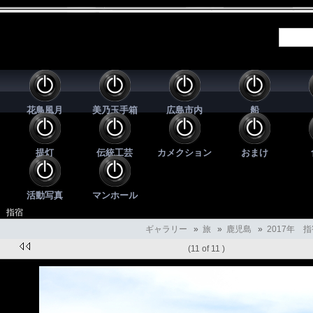
花鳥風月
美乃玉手箱
広島市内
船
提灯
伝統工芸
カメクション
おまけ
活動写真
マンホール
年 指宿
ギャラリー
»
旅
»
鹿児島
»
2017年 
(11 of 11 )