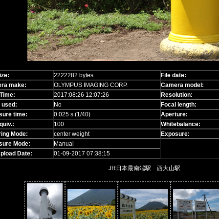
ize:
2222282 bytes
File date:
ra make:
OLYMPUS IMAGING CORP.
Camera model:
Time:
2017:08:26 12:07:26
Resolution:
 used:
No
Focal length:
sure time:
0.025 s (1/40)
Aperture:
quiv.:
100
Whitebalance:
ring Mode:
center weight
Exposure:
sure Mode:
Manual
Upload Date:
01-09-2017 07:38:15
JR日本最南端駅 西大山駅