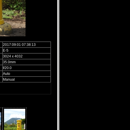
2017:09:01 07:38:13
E-5
3024 x 4032
35.0mm
f/20.0
Auto
Manual