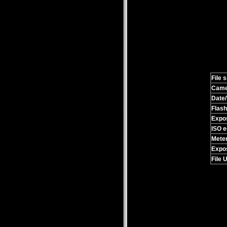
File s
Came
Date/
Flash
Expo
ISO e
Mete
Expo
File 