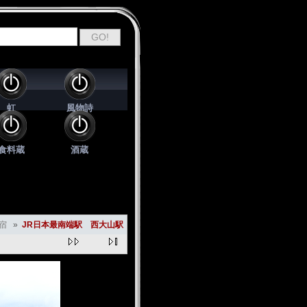
虹
風物詩
食料蔵
酒蔵
指宿
»
JR日本最南端駅 西大山駅