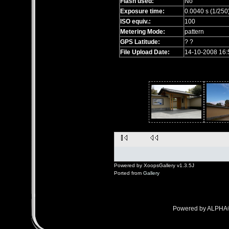
Flash used:
No
Exposure time:
0.0040 s (1/250
ISO equiv.:
100
Metering Mode:
pattern
GPS Latitude:
? ?
File Upload Date:
14-10-2008 16:
Powered by XoopsGallery v1.3.5J
Ported from
Gallery
Powered by ALPHA