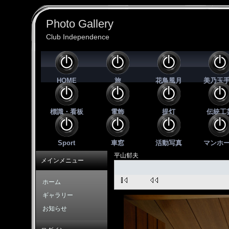
Photo Gallery
Club Independence
HOME
旅
花鳥風月
美乃玉
標識・看板
電飾
提灯
伝統工
Sport
車窓
活動写真
マンホ
平山郁夫
メインメニュー
ホーム
ギャラリー
お知らせ