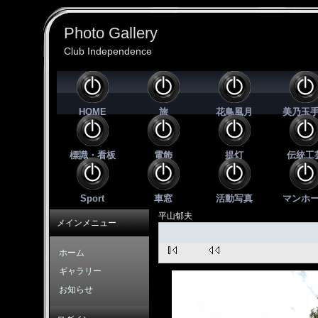
Photo Gallery
Club Independence
HOME
旅
花鳥風月
美乃玉
標識・看板
電飾
提灯
伝統工
Sport
車窓
活動写真
マンホ
平山郁夫
メインメニュー
ホーム
ギャラリー
お知らせ