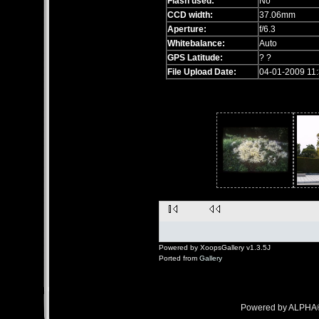
Flash used:
No
CCD width:
37.06mm
Aperture:
f/6.3
Whitebalance:
Auto
GPS Latitude:
? ?
File Upload Date:
04-01-2009 11:
Powered by XoopsGallery v1.3.5J
Ported from
Gallery
Powered by ALPHA