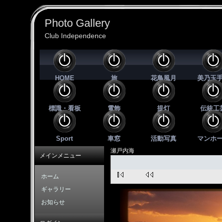
Photo Gallery
Club Independence
HOME
旅
花鳥風月
美乃玉
標識・看板
電飾
提灯
伝統工
Sport
車窓
活動写真
マンホ
瀬戸内海
メインメニュー
ホーム
ギャラリー
お知らせ