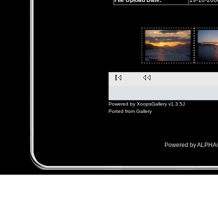
File Upload Date:
19-10-200
Powered by XoopsGallery v1.3.5J
Ported from
Gallery
Powered by ALPHA