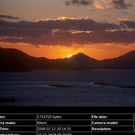
ize:
1723703 bytes
File date:
ra make:
Nikon
Camera model:
Time:
2006.02.12 20.14.15
Resolution: