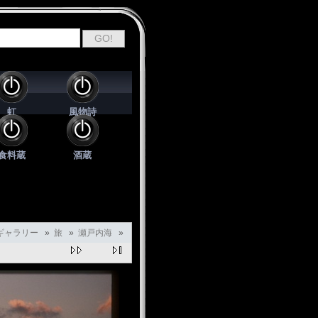
虹
風物詩
食料蔵
酒蔵
ギャラリー
»
旅
»
瀬戸内海
»