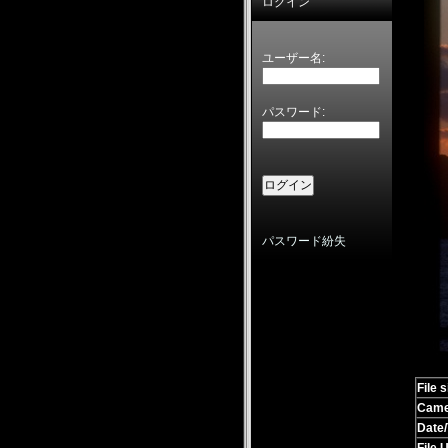
ログイン
ユーザー名:
パスワード:
パスワード紛失
File s
Came
Date/