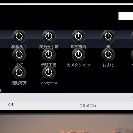
花鳥風月
美乃玉手箱
広島市内
船
提灯
伝統工芸
カメクション
おまけ
活動写真
マンホール
海
(16 of 20 )