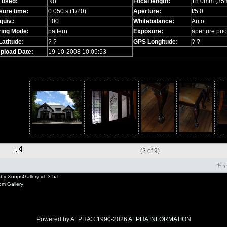
 used:
No
Focal length:
18.0mm (35m
sure time:
0.050 s (1/20)
Aperture:
f/5.0
quiv.:
100
Whitebalance:
Auto
ring Mode:
pattern
Exposure:
aperture prio
atitude:
? ?
GPS Longitude:
? ?
Upload Date:
19-10-2008 10:05:53
(2 of 9)
ギ
by XoopsGallery v1.3.5J
rom
Gallery
Powered by ALPHA© 1990-2026
ALPHA INFORMATION