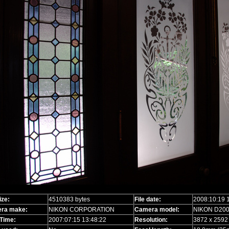
ize:
4510383 bytes
File date:
2008:10:19 
ra make:
NIKON CORPORATION
Camera model:
NIKON D20
Time:
2007:07:15 13:48:22
Resolution:
3872 x 2592