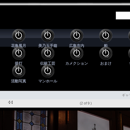
花鳥風月
美乃玉手箱
広島市内
船
提灯
伝統工芸
カメクション
おまけ
活動写真
マンホール
ギャ
(2 of 9 )