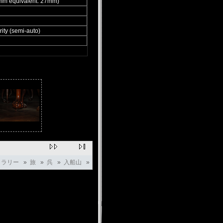
m equivalent: 27mm)
rity (semi-auto)
ャラリー
»
旅
»
呉
»
入船山
»