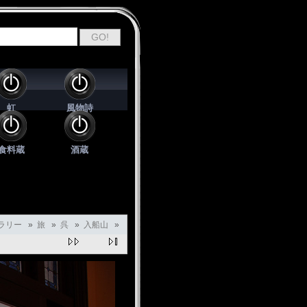
虹
風物詩
食料蔵
酒蔵
ラリー
»
旅
»
呉
»
入船山
»