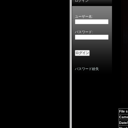
ログイン
ユーザー名:
パスワード:
パスワード紛失
File s
Came
Date/