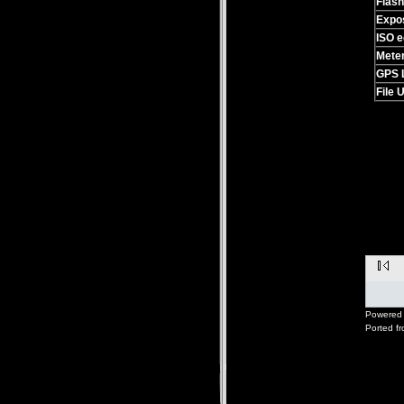
Flash
Expo
ISO e
Mete
GPS L
File 
Powered 
Ported f