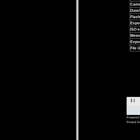
Came
Date/
Flash
Expo
ISO e
Mete
Expo
File 
Powered 
Ported f