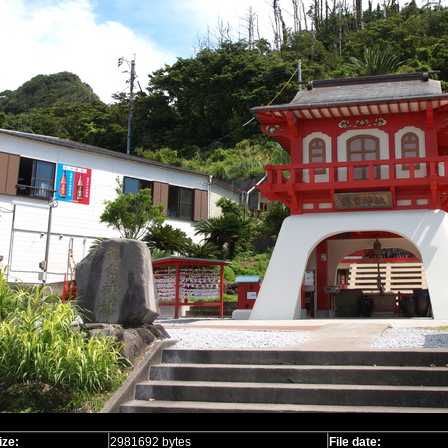
ize:
2981692 bytes
File date: