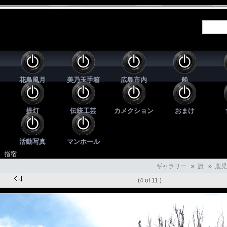
花鳥風月
美乃玉手箱
広島市内
船
提灯
伝統工芸
カメクション
おまけ
活動写真
マンホール
年 指宿
ギャラリー
»
旅
»
鹿児
(4 of 11 )