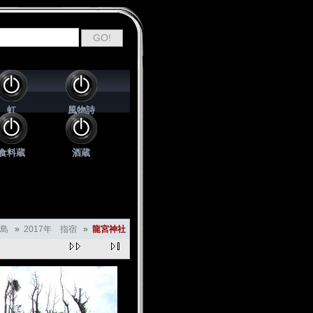
虹
風物詩
食料蔵
酒蔵
島
»
2017年 指宿
»
龍宮神社