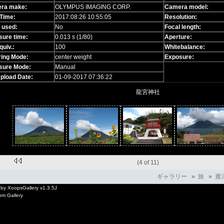
ra make:
OLYMPUS IMAGING CORP.
Camera model:
Time:
2017:08:26 10:55:05
Resolution:
 used:
No
Focal length:
sure time:
0.013 s (1/80)
Aperture:
quiv.:
100
Whitebalance:
ring Mode:
center weight
Exposure:
sure Mode:
Manual
Upload Date:
01-09-2017 07:36:22
龍宮神社
(4 of 11)
ギャラリー
»
旅
»
鹿
by XoopsGallery v1.3.5J
rom
Gallery