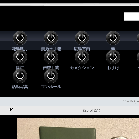
花鳥風月
美乃玉手箱
広島市内
船
提灯
伝統工芸
カメクション
おまけ
活動写真
マンホール
ギャラリ
(26 of 27 )