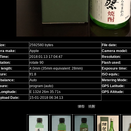
ize:
2592580 bytes
File date:
ra make:
Apple
Camera model:
Time:
2018:01:13 17:04:47
Resolution:
tation:
rotate 90
Flash used:
 length:
4.0mm (35mm equivalent: 28mm)
Exposure time:
ure:
f/1.8
ISO equiv.:
ebalance:
Auto
Metering Mode:
sure:
program (auto)
GPS Latitude:
Longitude:
E 132d 26m 35.71s
GPS Altitude:
Upload Date:
15-01-2018 06:34:13
獺祭 焼酎