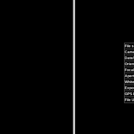
File s
Came
Date/
Orien
Focal
Apert
Whit
Expo
GPS 
File 