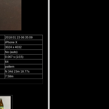
2018:01:15 06:35:09
iPhone X
3024 x 4032
No (auto)
0.067 s (1/15)
64
pattern
N 34d 23m 18.77s
7.58m