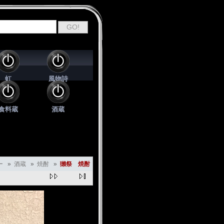
虹
風物詩
食料蔵
酒蔵
ー
»
酒蔵
»
焼酎
»
獺祭 焼酎