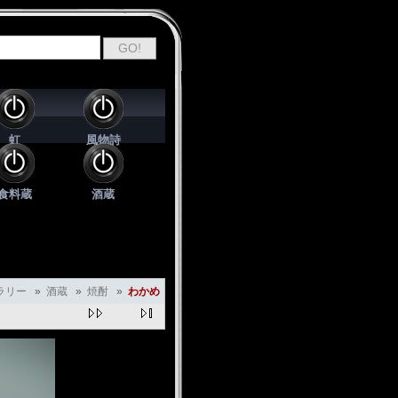
虹
風物詩
食料蔵
酒蔵
ラリー
»
酒蔵
»
焼酎
»
わかめ