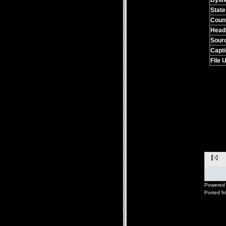
Byline
State
Coun
Headl
Sour
Capti
File 
Powered 
Ported f