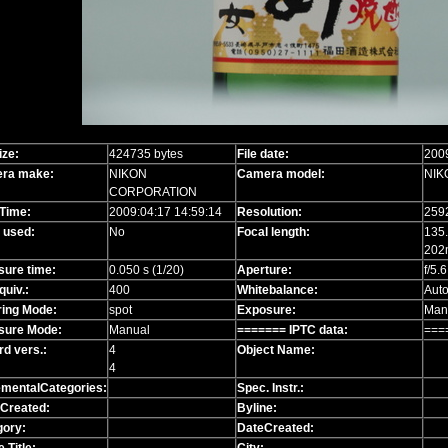
ize:
424735 bytes
File date:
2009
ra make:
NIKON
Camera model:
NIK
CORPORATION
Time:
2009:04:17 14:59:14
Resolution:
259
 used:
No
Focal length:
135
202
sure time:
0.050 s (1/20)
Aperture:
f/5.6
quiv.:
400
Whitebalance:
Aut
ring Mode:
spot
Exposure:
Man
sure Mode:
Manual
======= IPTC data:
===
d vers.:
4
Object Name:
4
ementalCategories:
Spec. Instr.:
 Created:
Byline:
gory:
DateCreated: