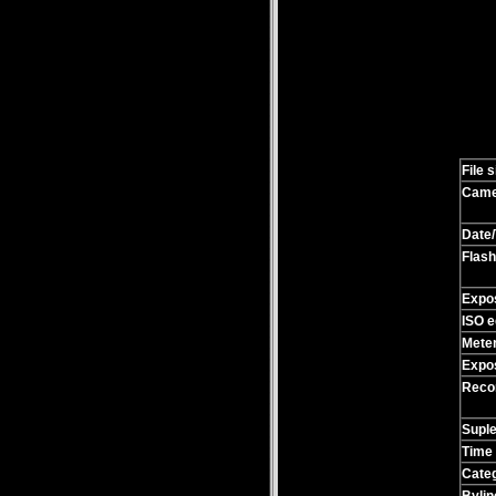
File s
Came
Date/
Flash
Expo
ISO e
Mete
Expo
Recor
Supl
Time
Cate