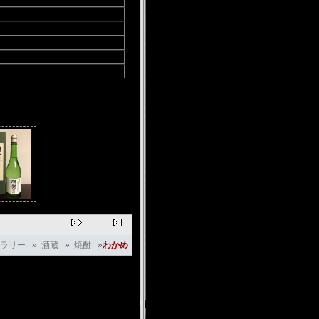
ラリー
»
酒蔵
»
焼酎
»
わかめ