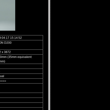
:04:17 15:14:52
ON D200
2 x 3872
.0mm (35mm equivalent:
mm)
o
ual
====