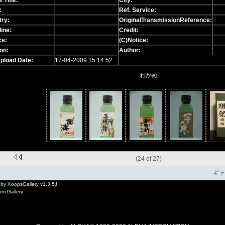
 Title:
City:
:
Ref. Service:
try:
OriginalTransmissionReference:
ine:
Credit:
ce:
(C)Notice:
on:
Author:
Upload Date:
17-04-2009 15:14:52
わかめ
(24 of 27)
ギャ
by XoopsGallery v1.3.5J
rom
Gallery