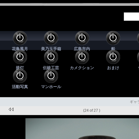
花鳥風月
美乃玉手箱
広島市内
船
提灯
伝統工芸
カメクション
おまけ
活動写真
マンホール
ギャ
(24 of 27 )